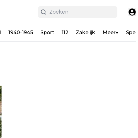
d
1940-1945
Sport
112
Zakelijk
Meer
Spel
▼