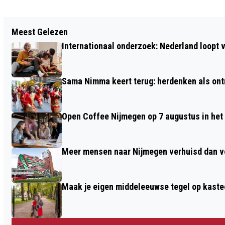
Vorig artikel
Meest Gelezen
INBREKERS KIEZEN VAAK VOOR DE
Internationaal onderzoek: Nederland loop
MAKKELIJKSTE WEG: VIA DE VOORDEUR
Sama Nimma keert terug: herdenken als ont
Open Coffee Nijmegen op 7 augu
Meer mensen naar Nijmegen verhuisd dan ve
Maak je eigen middeleeuwse tegel op kaste