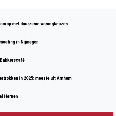
Volgend artikel
WEGWERKZAAMHEDEN PRINS
t voorop met duurzame woningkeuzes
MAURITSSINGEL (N325) VAN 12-14
JUNI
moeting in Nijmegen
stus in het Bakkerscafé
rtrokken in 2025: meeste uit Arnhem
el Hernen