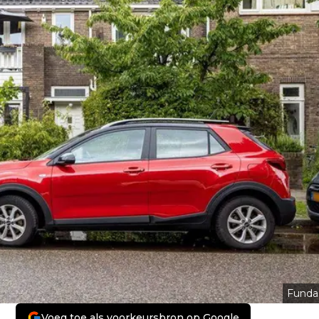
Funda
Voeg toe als voorkeursbron op Google