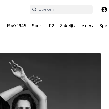
d
1940-1945
Sport
112
Zakelijk
Meer
Spel
▼