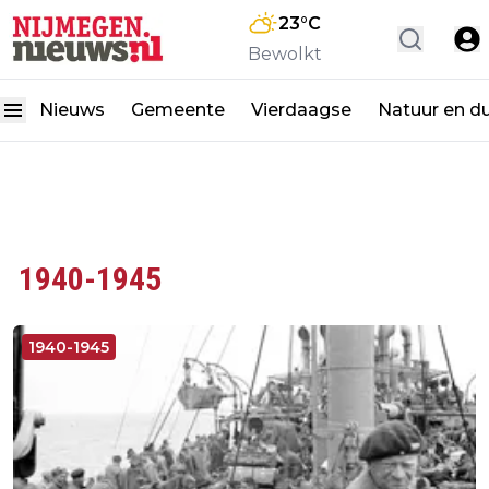
23
°C
Bewolkt
Nieuws
Gemeente
Vierdaagse
Natuur en d
1940-1945
1940-1945