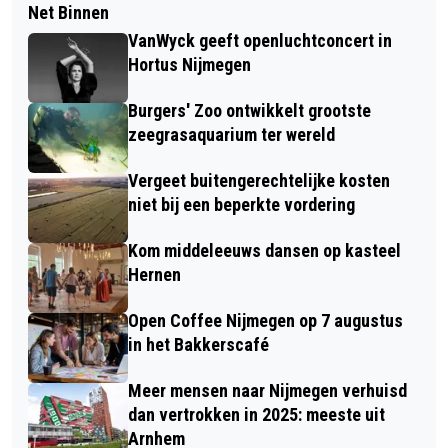
Net Binnen
VanWyck geeft openluchtconcert in
Hortus Nijmegen
Burgers' Zoo ontwikkelt grootste
zeegrasaquarium ter wereld
Vergeet buitengerechtelijke kosten
niet bij een beperkte vordering
Kom middeleeuws dansen op kasteel
Hernen
Open Coffee Nijmegen op 7 augustus
in het Bakkerscafé
Meer mensen naar Nijmegen verhuisd
dan vertrokken in 2025: meeste uit
Arnhem