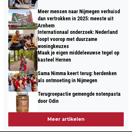
Meer mensen naar Nijmegen verhuisd
dan vertrokken in 2025: meeste uit
Arnhem
Internationaal onderzoek: Nederland
loopt voorop met duurzame
woningkeuzes
Maak je eigen middeleeuwse tegel op
kasteel Hernen
Sama Nimma keert terug: herdenken
als ontmoeting in Nijmegen
Terugroepactie gemengde notenpasta
door Odin
Meer artikelen