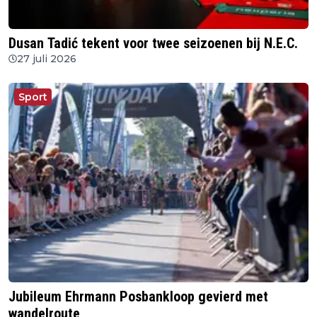
Dusan Tadić tekent voor twee seizoenen bij N.E.C.
27 juli 2026
Sport
Jubileum Ehrmann Posbankloop gevierd met
wandelroute