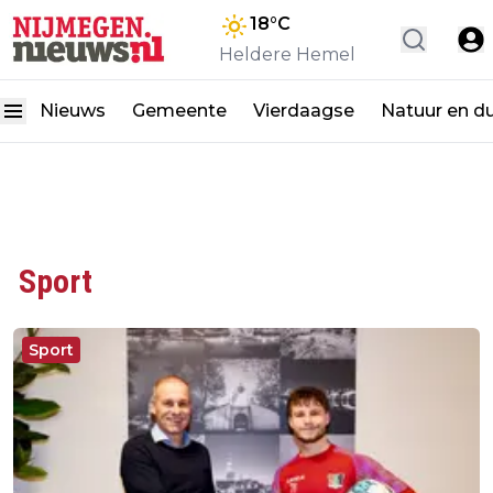
18
°C
Heldere Hemel
Nieuws
Gemeente
Vierdaagse
Natuur en d
Sport
Sport