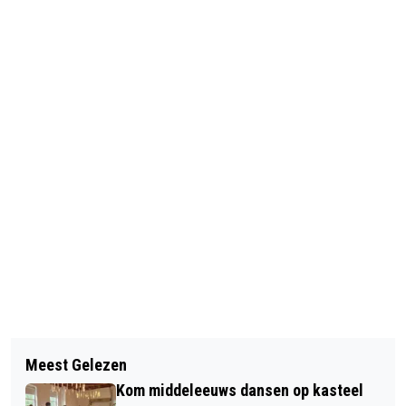
Vorig artikel
Volgend artikel
DUURZAAM WOONCONCEPT IN
Meest Gelezen
NIJMEEGSE RAADSLEDEN
GELDERLAND BIEDT KANS OP
Kom middeleeuws dansen op kasteel
ORGANISEREN OMSTANDERS