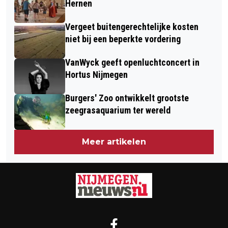
BETAALBARE WONING
Hernen
INTERVENTIETRAINING
Vergeet buitengerechtelijke kosten
niet bij een beperkte vordering
VanWyck geeft openluchtconcert in
Hortus Nijmegen
Burgers' Zoo ontwikkelt grootste
zeegrasaquarium ter wereld
Meer artikelen