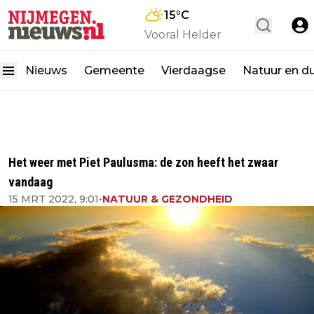
15
°C
Vooral Helder
Nieuws
Gemeente
Vierdaagse
Natuur en d
Het weer met Piet Paulusma: de zon heeft het zwaar
vandaag
15 MRT 2022, 9:01
•
NATUUR & GEZONDHEID