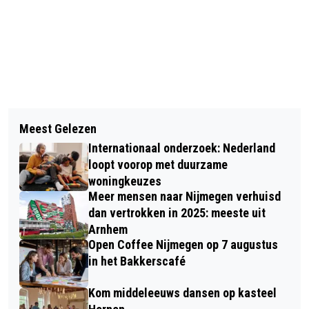
Vorig artikel
Volgend artikel
OMROEP GELDERLAND DOET LIVE
Meest Gelezen
50PLUS ACTIE RED ONZE AOW HAALT
VERSLAG VAN DE STEVENSLOOP
Internationaal onderzoek: Nederland
MEER DAN 100.000 HANDTEKENINGEN
loopt voorop met duurzame
OP
woningkeuzes
Meer mensen naar Nijmegen verhuisd
dan vertrokken in 2025: meeste uit
Arnhem
Open Coffee Nijmegen op 7 augustus
in het Bakkerscafé
Kom middeleeuws dansen op kasteel