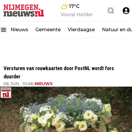
17
°C
Vooral Helder
Nieuws
Gemeente
Vierdaagse
Natuur en d
Versturen van rouwkaarten door PostNL wordt fors
duurder
06 JUN , 10:46
•
NIEUWS