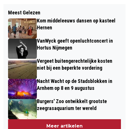
Volgend artikel
PODIUM AAN DE WAAL: MAWTENI
Meest Gelezen
INBREKERS KIEZEN VAAK VOOR DE
FOUNDATION OP 14 JUNI
Kom middeleeuws dansen op kasteel
MAKKELIJKSTE WEG: VIA DE
Hernen
VOORDEUR
VanWyck geeft openluchtconcert in
Hortus Nijmegen
Vergeet buitengerechtelijke kosten
niet bij een beperkte vordering
Nacht Wacht op de Stadsblokken in
Arnhem op 8 en 9 augustus
Burgers' Zoo ontwikkelt grootste
zeegrasaquarium ter wereld
Meer artikelen