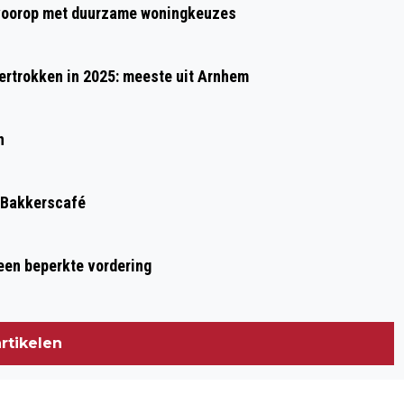
t voorop met duurzame woningkeuzes
AFSLANKCAPSULES VAN DULOR
rtrokken in 2025: meeste uit Arnhem
n
stus in het Bakkerscafé
 een beperkte vordering
rtikelen