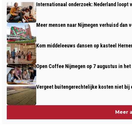
Internationaal onderzoek: Nederland loop
MENSEN MET EEN ALLERGIE VOOR SOJA
Meer mensen naar Nijmegen verhuisd dan ve
Kom middeleeuws dansen op kasteel Herne
Open Coffee Nijmegen op 7 augu
Vergeet buitengerechtelijke kosten niet bij
Meer a