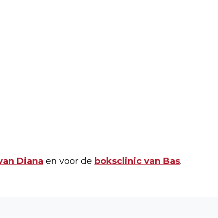
van Diana
en voor de
boksclinic van Bas
.
Volgend artikel
VEILIGHEIDSWAARSCHUWING VOOR DE