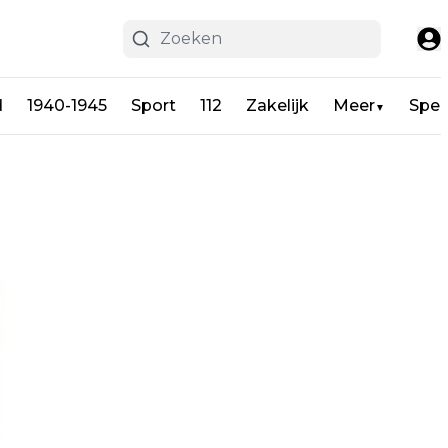
d
1940-1945
Sport
112
Zakelijk
Meer
Spel
▼