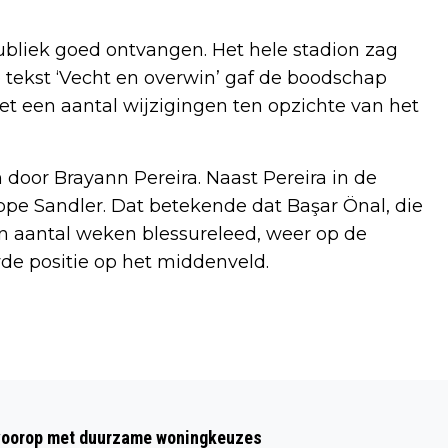
bliek goed ontvangen. Het hele stadion zag
 tekst ‘Vecht en overwin’ gaf de boodschap
 met een aantal wijzigingen ten opzichte van het
 door Brayann Pereira. Naast Pereira in de
ppe Sandler. Dat betekende dat Başar Önal, die
n aantal weken blessureleed, weer op de
wde positie op het middenveld.
Volgend artikel
RABOBANK NIEUWE HOOFDPARTNER
t voorop met duurzame woningkeuzes