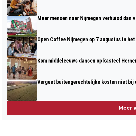
VEILIG GEBRUIK VAN AI
Meer mensen naar Nijmegen verhuisd dan ve
Open Coffee Nijmegen op 7 augu
Kom middeleeuws dansen op kasteel Herne
Vergeet buitengerechtelijke kosten niet bij
Meer a