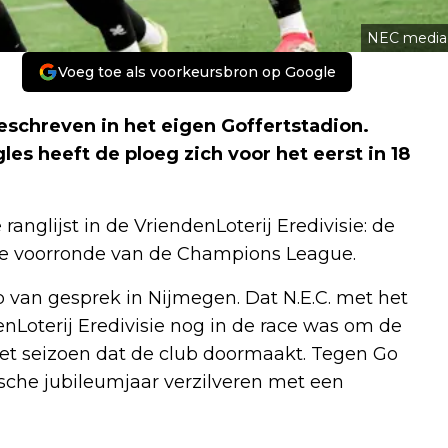
NEC media
Voeg toe als voorkeursbron op Google
schreven in het eigen Goffertstadion.
es heeft de ploeg zich voor het eerst in 18
ranglijst in de VriendenLoterij Eredivisie: de
 de voorronde van de Champions League.
van gesprek in Nijmegen. Dat N.E.C. met het
nLoterij Eredivisie nog in de race was om de
t seizoen dat de club doormaakt. Tegen Go
sche jubileumjaar verzilveren met een