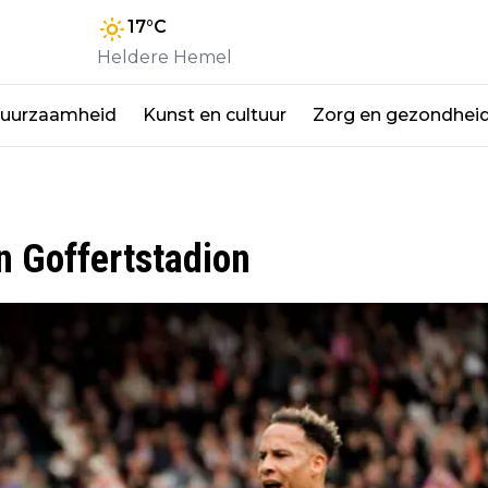
17
°C
Heldere Hemel
duurzaamheid
Kunst en cultuur
Zorg en gezondhei
in Goffertstadion