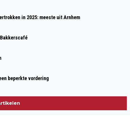
NEDERLANDS OPENLUCHTMUSEUM
rtrokken in 2025: meeste uit Arnhem
stus in het Bakkerscafé
n
 een beperkte vordering
rtikelen