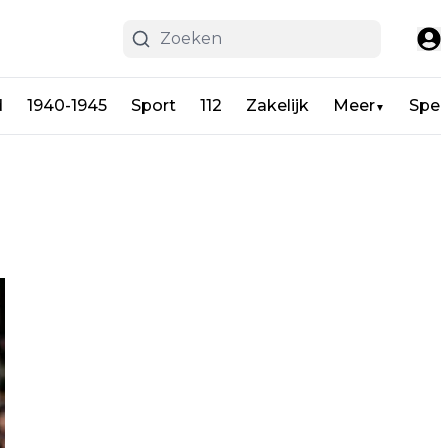
d
1940-1945
Sport
112
Zakelijk
Meer
Spel
▼