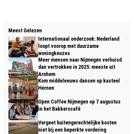
Vorig artikel
Volgend artikel
PINKSTERUITJE: DE MOOISTE
Meest Gelezen
KOM MET PINKSTEREN BUURTEN BIJ
NATIONALE PARKEN OVER DE GRENS
Internationaal onderzoek: Nederland
DE BOER IN GELDERLAND!
VANAF NIJMEGEN
loopt voorop met duurzame
woningkeuzes
Meer mensen naar Nijmegen verhuisd
dan vertrokken in 2025: meeste uit
Arnhem
Kom middeleeuws dansen op kasteel
Hernen
Open Coffee Nijmegen op 7 augustus
in het Bakkerscafé
Vergeet buitengerechtelijke kosten
niet bij een beperkte vordering