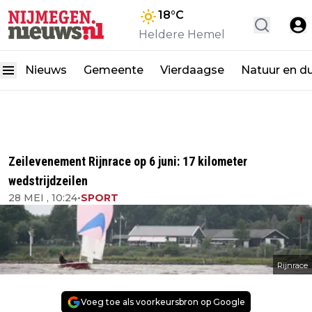
18
°C
Heldere Hemel
Nieuws
Gemeente
Vierdaagse
Natuur en d
Zeilevenement Rijnrace op 6 juni: 17 kilometer
wedstrijdzeilen
28 MEI , 10:24
•
SPORT
Rijnrace
Voeg toe als voorkeursbron op Google