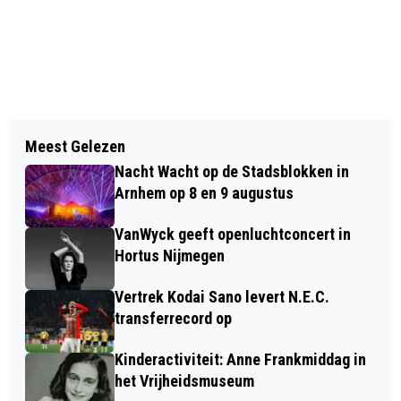
Vorig artikel
Volgend artikel
WORK IN NLPUNT VOOR
Meest Gelezen
ORGANISATIE YE-CONCERTEN BLIJ
ARBEIDSMIGRANTEN IN RIJK VAN
Nacht Wacht op de Stadsblokken in
MET DEFINITIEVE VERGUNNING
NIJMEGEN
Arnhem op 8 en 9 augustus
VanWyck geeft openluchtconcert in
Hortus Nijmegen
Vertrek Kodai Sano levert N.E.C.
transferrecord op
Kinderactiviteit: Anne Frankmiddag in
het Vrijheidsmuseum