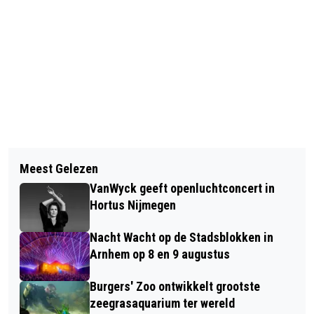
Vorig artikel
Volgend artikel
NIJMEGEN IS DE MEEST
Meest Gelezen
TRIO VAN DIE FLEGEL TREEDT 28
VERKEERSONVEILIGE GEMEENTE VAN
VanWyck geeft openluchtconcert in
FEBRUARI OP IN DE STEVENSKERK
GELDERLAND
Hortus Nijmegen
Nacht Wacht op de Stadsblokken in
Arnhem op 8 en 9 augustus
Burgers' Zoo ontwikkelt grootste
zeegrasaquarium ter wereld