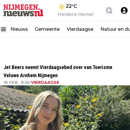
22
°C
Heldere Hemel
Nieuws
Gemeente
Vierdaagse
Natuur en d
Jet Beers neemt Vierdaagsebed over van Toerisme
Veluwe Arnhem Nijmegen
16 FEB , 9:36
•
VIERDAAGSE