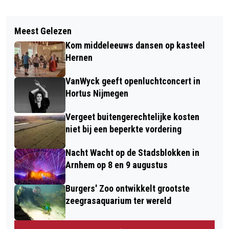
Vorig artikel
Volgend artikel
DRINGENDE OPROEP
Meest Gelezen
NVDE, HIER EN SKAO PRESENTEREN
REGIOBURGEMEESTERS OVER
Kom middeleeuws dansen op kasteel
DE WEGWIJZER GEMEENTELIJKE
VUURWERK TIJDENS JAARWISSELING
Hernen
EMISSIEREDUCTIE
VanWyck geeft openluchtconcert in
Hortus Nijmegen
Vergeet buitengerechtelijke kosten
niet bij een beperkte vordering
Nacht Wacht op de Stadsblokken in
Arnhem op 8 en 9 augustus
Burgers' Zoo ontwikkelt grootste
zeegrasaquarium ter wereld