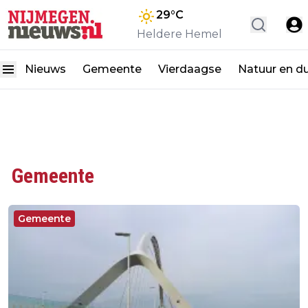
29
°C
Heldere Hemel
Nieuws
Gemeente
Vierdaagse
Natuur en d
Gemeente
Gemeente