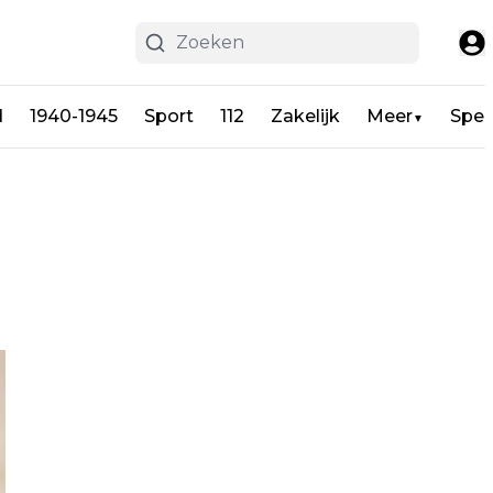
d
1940-1945
Sport
112
Zakelijk
Meer
Spel
▼