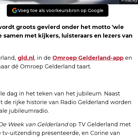
Pixabay
Voeg toe als voorkeursbron op Google
wordt groots gevierd onder het motto 'wie
ze samen met kijkers, luisteraars en lezers van
erland,
gld.nl
, in de
Omroep Gelderland-app
en
naar dé Omroep Gelderland taart.
e dag in het teken van het jubileum. Naast
 de rijke historie van Radio Gelderland worden
ale jubileumradio.
De Week van Gelderland
op TV Gelderland met
 tv-uitzending presenteerde, en Corine van