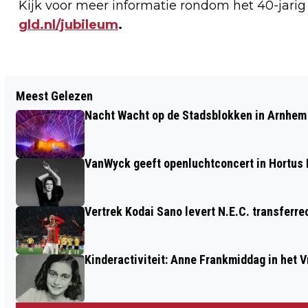
Kijk voor meer informatie rondom het 40-jari
gld.nl/jubileum
.
Vorig artikel
Meest Gelezen
EXTRA OPENSTELLING EN
Nacht Wacht op de Stadsblokken in Arnhem 
BEVRIJDINGSMAALTIJD OP FORT
PANNERDEN
VanWyck geeft openluchtconcert in Hortus
Vertrek Kodai Sano levert N.E.C. transferre
Kinderactiviteit: Anne Frankmiddag in het 