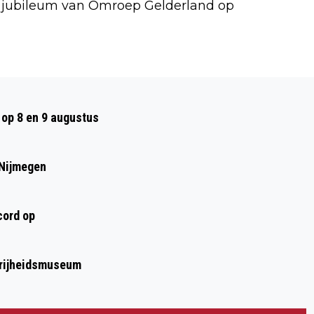
g jubileum van Omroep Gelderland op
Volgend artikel
BEVRIJDINGSFESTIVAL IN HUNNERPARK
op 8 en 9 augustus
OP 5 MEI
 Nijmegen
cord op
Vrijheidsmuseum