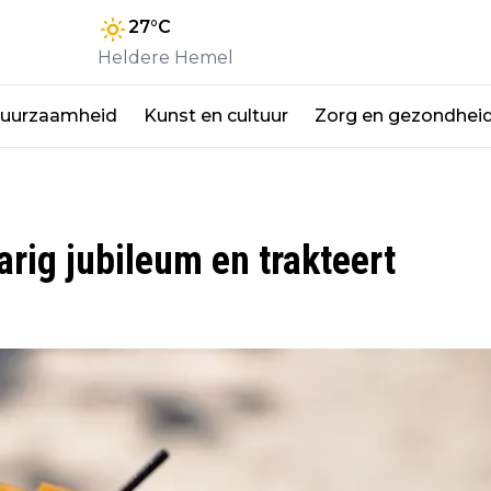
27
°C
Heldere Hemel
duurzaamheid
Kunst en cultuur
Zorg en gezondhei
rig jubileum en trakteert