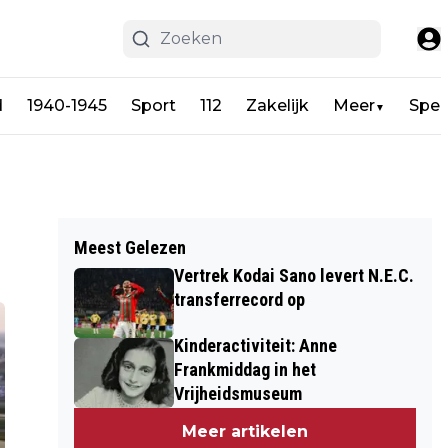
d
1940-1945
Sport
112
Zakelijk
Meer
Spel
▼
Meest Gelezen
Vertrek Kodai Sano levert N.E.C.
transferrecord op
Kinderactiviteit: Anne
Frankmiddag in het
Vrijheidsmuseum
Meer artikelen