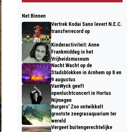
Net Binnen
Vertrek Kodai Sano levert N.E.C.
transferrecord op
Kinderactiviteit: Anne
Frankmiddag in het
Vrijheidsmuseum
Nacht Wacht op de
Stadsblokken in Arnhem op 8 en
9 augustus
VanWyck geeft
openluchtconcert in Hortus
Nijmegen
Burgers' Zoo ontwikkelt
grootste zeegrasaquarium ter
wereld
Vergeet buitengerechtelijke